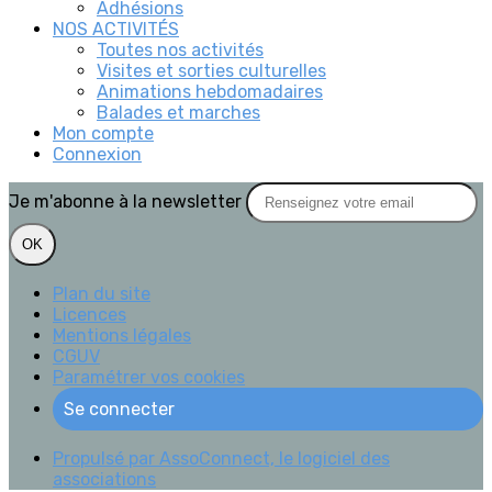
Adhésions
NOS ACTIVITÉS
Toutes nos activités
Visites et sorties culturelles
Animations hebdomadaires
Balades et marches
Mon compte
Connexion
Je m'abonne à la newsletter
OK
Plan du site
Licences
Mentions légales
CGUV
Paramétrer vos cookies
Se connecter
Propulsé par AssoConnect, le logiciel des
associations